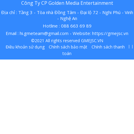
Công Ty CP Golden Media Entertainment
Địa chỉ : Tầng 3 - Tòa nhà Đồng Tâm - Đại lộ 72 - Nghi Phú - Vinh
- Nghệ An
Hotline : 088 663 69 89
Email :
hi.gmeteam@gmail.com
- Website: https://gmejsc.vn
©2021 All rights reserved GMEJSC.VN
Điều khoản sử dụng
Chính sách bảo mật
Chính sách thanh
toán